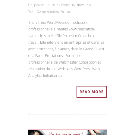
On janvier 18, 2018
,
Posted by
menuela
,
sur
With
Commentaires fermés
Isabelle
Site vitrine WordPress de médiation
Rivière
professionnelle à Nantes www.mediation-
–
nantes.fr Isabelle Rivière est médiatrice du
Médiation
travail. Elle intervient en entreprise et dans les
Nantes
administrations, à Nantes, dans le Grand Ouest
et à Paris. Prestations : Formation
professionnelle de Webmaster Conception et
réalisation du site Web sous WordPress Web
Analytics Initiation au…
READ MORE