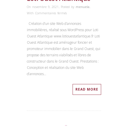
On novembre 9, 2021
,
Posted by
menuela
,
sur
With
Commentaires fermés
Loti
Création d’un site Web d’annonces
Ouest
immobilières, réalisé sous WordPress pour Loti
Atlantique
Ouest Atlantique www.lotiouestatlantique.fr Loti
Ouest Atlantique est aménageur foncier et
promoteur immobilier dans le Grand Ouest, qui
propose des terrains viabilisés et libres de
constructeur dans le Grand Ouest. Prestations :
Conception et réalisation du site Web
d’annonces…
READ MORE