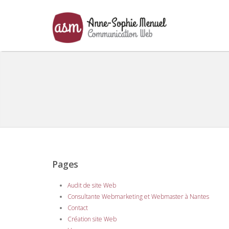
Pages
Audit de site Web
Consultante Webmarketing et Webmaster à Nantes
Contact
Création site Web