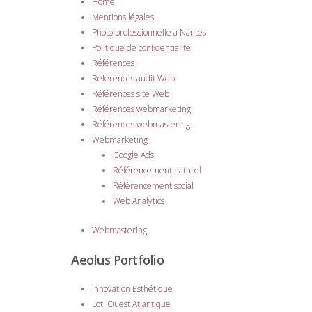
Home
Mentions légales
Photo professionnelle à Nantes
Politique de confidentialité
Références
Références audit Web
Références site Web
Références webmarketing
Références webmastering
Webmarketing
Google Ads
Référencement naturel
Référencement social
Web Analytics
Webmastering
Aeolus Portfolio
Innovation Esthétique
Loti Ouest Atlantique