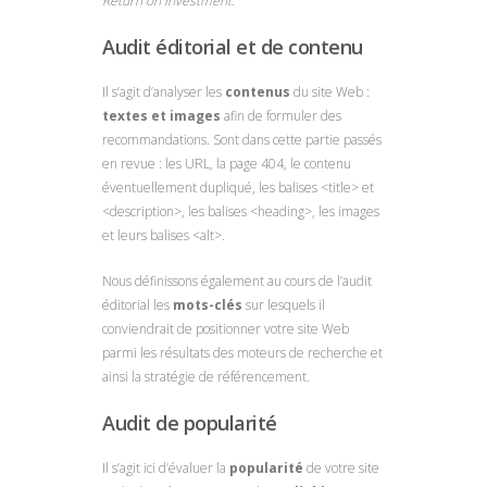
Return on Investment
.
Audit éditorial et de contenu
Il s’agit d’analyser les
contenus
du site Web :
textes et images
afin de formuler des
recommandations. Sont dans cette partie passés
en revue : les URL, la page 404, le contenu
éventuellement dupliqué, les balises <title> et
<description>, les balises <heading>, les images
et leurs balises <alt>.
Nous définissons également au cours de l’audit
éditorial les
mots-clés
sur lesquels il
conviendrait de positionner votre site Web
parmi les résultats des moteurs de recherche et
ainsi la stratégie de référencement.
Audit de popularité
Il s’agit ici d’évaluer la
popularité
de votre site