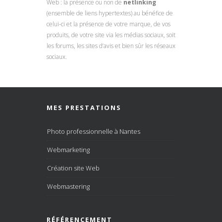
Web : la présence ou non de
netlinking
(ensemble de liens hypertextes) au bénéfice de
celui-ci et la présence de votre marque, de vos
produits, de votre site via les médias sociaux, soit
les forums, les sites d’avis et bien sûr les réseaux
sociaux.
MES PRESTATIONS
Photo professionnelle à Nantes
Webmarketing
Création site Web
Webmastering
RÉFÉRENCEMENT